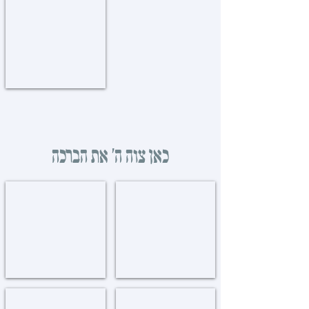
קובצים חדשים
New
Kovtzim
כאן צוה ה' את הברכה
אהלי תורה
770
Oholei
בית
Torah
רבנו
שבבבל
חובבי תורה
אשען פארקוויי