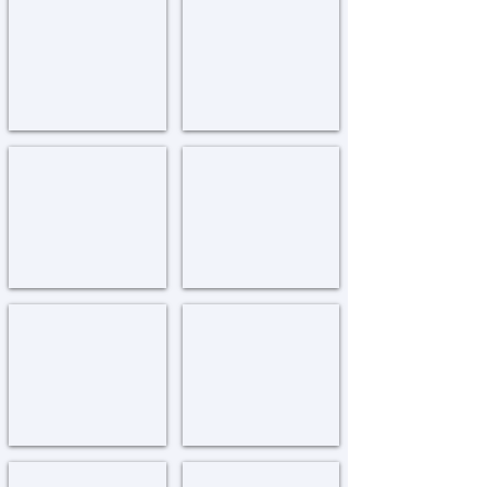
אלעד
איינעמען די וועלט
Chabad
El'ad
Yeshivos
in
Eretz
Yisroel
באר שבע-ויטע אשל
'באר שבע-הערות הת
Beer
Beer
Sheva
Sheva
בית שמש - תפארת ישראל
בית שמש
Beit
Beit
Shemesh
Shemesh
-
Tiferes
Yisroel
בני ברק
ביתר עלית