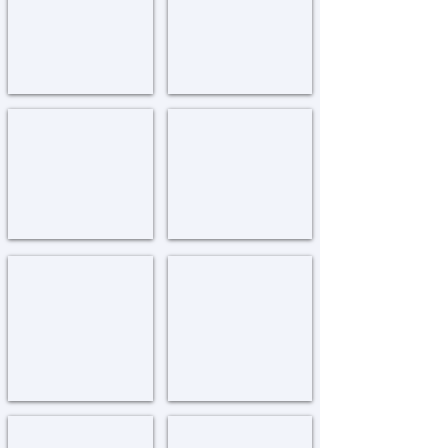
Kfar
Kfar
Chabad
Chabad
-
-
Yeshiva
Cheder
כפר חב"ד - אנ"ש
כפר חב"ד - ישיבת הבוכרים
Kfar
Kfar
Chabad
Chabad
-
-
Yeshivat
Anash
Habucharim
מגדל העמק
לוד
Lud
Migdal
Ha'emek
נחלת הר חב"ד
נוף הגליל