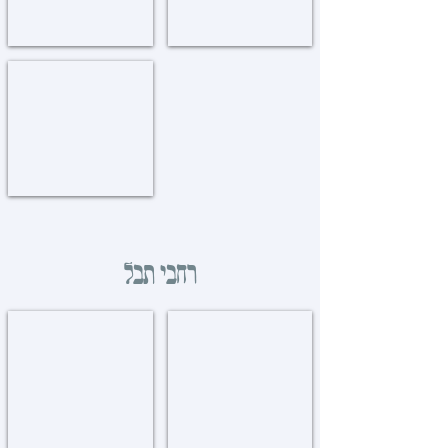
שונות
Miscellaneous
רחבי תבל
איטליא
אורוגוויי
Uruguay
Italy