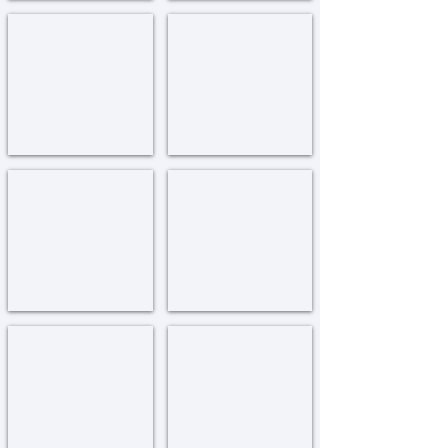
וועסטשעסטער
דעטראיט
Detroit
Westchester
לאס אנזעלעס
טאראנטא
Toronto
Los
Angeles
מאריסטאון
מאנטרעאל
Montreal
Morristown