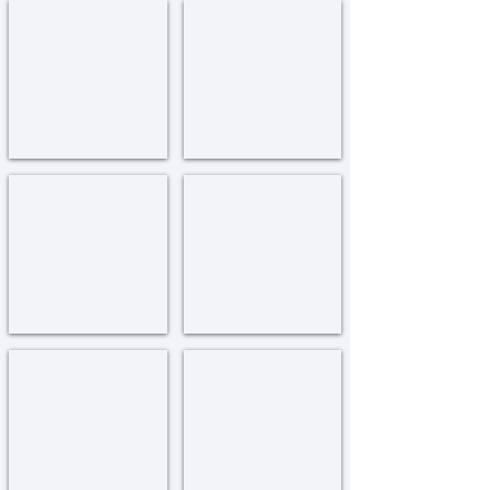
צפת - כולל אברכים
צפת-צעירי השלוחים
Tzefat
Tzefat
-
-
Tzeirei
Kollel
Hashluchim
קרית גת
קרית אתא
Kiryat
Kiryat
Ata
Gat
רחובות
ראשון לציון
Rishon
Rechovot
Letziyon