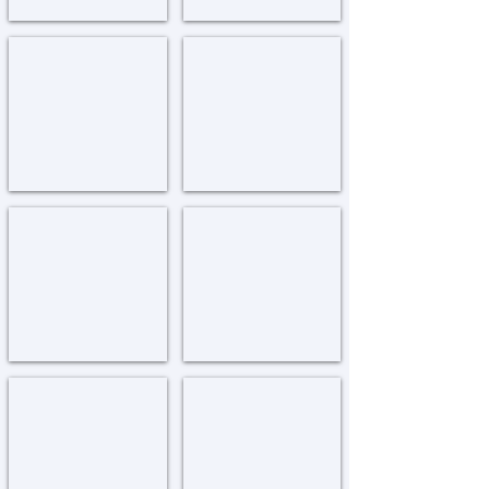
ניו הייווען
מיאמי
Miami
New
Haven
סיאטעל
סאפילד
Suffield
Seattle
פאסטוויל
סינסינאטי
Cincinnati
Postville