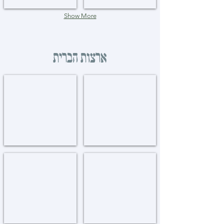
Show More
ארצות הברית
באלטימאר
אריזאנא
Arizona
Baltimore
באסטאן
באפאלא
Boffalo
Boston