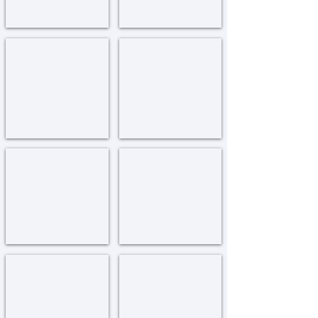
פלאטבוש - כולל מעין חי
פוקונוס
Poconos
Mayan
yisroel
-
Flatbush
קוראל ספרינגס
קווינס
Queens
Coral
Springs
קעמפ
שיקאגו
Chicago
Camp