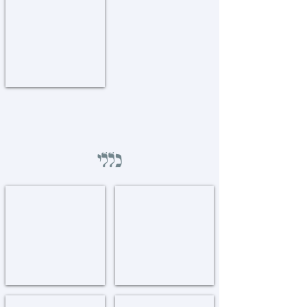
שונות
Miscellaneous
כללי
ועד תל' התמימים
הערות וביאורים בתורת רבנו
Toras
Vaad
Rabeinu
Hatmimim