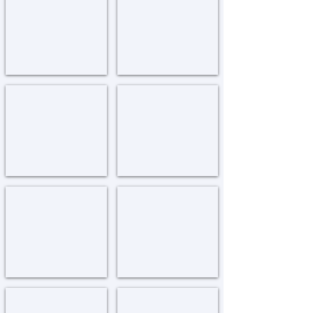
Beitar
Bnei
Illit
Brak
הקריות
בת ים
Bat
Krayot
yam
חיפה
חולון
Cholon
Chaifa
כפר חב"ד - תלמוד תורה
כפר חב"ד - תות"ל