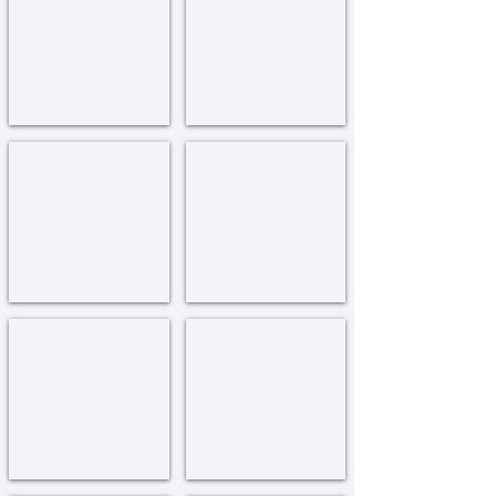
Nof
Nachlas
Hagalil
Har
Chabad
פתח תקוה
'נתני
Netanya
Petach
Tikva
צפת - בית לוי יצחק
צפת - ישיבת חח"ל
Tzefat
Tzefat
-
Beis
Levi
Yitzchak