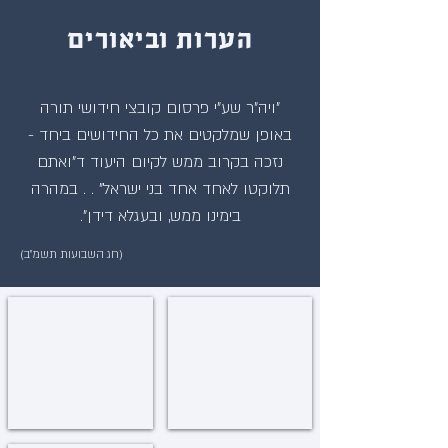
הערות וביאורים
"ויה"ר שע"י פרסום קובצי חידושי תורה
באופן שמלקטים את כל החידושים ביחד -
נזכה בקרוב ממש לקיום היעוד ד"ואתם
תלוקטו לאחד אחד בני ישראל" . . במהרה
בימינו ממש, ובעגלא דידן".
(חג השבועות תשמ"ב)
מעלת חדושי תורה
התמים
Hatomim
In
the
Rebbe's
words